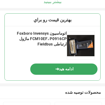
بیشتر ببینید
بهترين قيمت رو براي
اتوماسیون Foxboro Invensys
FCM10EF، P0916CP ماژول
ارتباطی Fieldbus
ادامه هید
محصولات توصیه شده