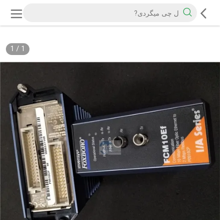
1
/
1