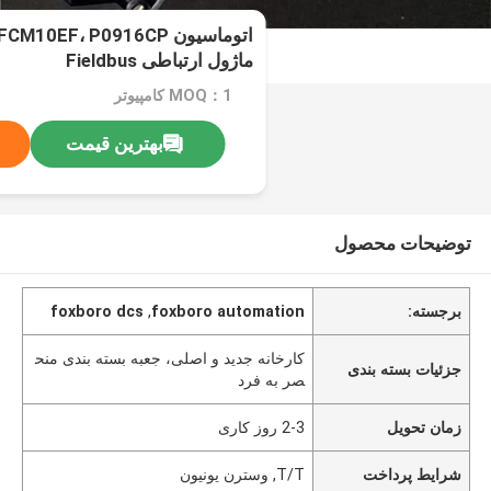
اتوماسیون 10EF، P0916CP
ماژول ارتباطی Fieldbus
MOQ：1 کامپیوتر
بهترین قیمت
توضیحات محصول
برجسته:
foxboro automation
,
foxboro dcs
کارخانه جدید و اصلی، جعبه بسته بندی منح
جزئیات بسته بندی
صر به فرد
زمان تحویل
2-3 روز کاری
شرایط پرداخت
T/T, وسترن یونیون