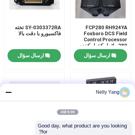
تور کارخانه
FCP280 RH924YA
SY-0303372RA تخته
Foxboro DCS Field
فاکسبورو با دقت بالا
کنترل کیفیت
Control Processor
280 ماژول کنترل کننده
نصب شده در میدان
ارسال سؤال
ارسال سؤال
با ما تماس بگیرید
اخبار
Nelly Yang
درخواست نقل قول
قطعات PLC
9:09 AM
Good day, what product are you looking 
Bently نوادا قطعات
for?
RH924YL فاکسبورو پایه
P0973CN فاکسبورو بر