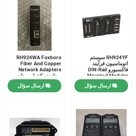
RH924YF سیستم
RH924WA Foxboro
اتوماسیون فرآیند
Fiber And Copper
فاکسبورو DIN-Rail
Network Adapters
Mounted Modular
پردازنده کنترل میدان
Baseplate
ارسال سؤال
ارسال سؤال
خونه
محصولات
درباره ما