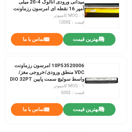
میدانی ورودی آنالوگ 4-20 میلی
آمپر 16 نقطه ای امرسون رزماونت
آلن برادلی ماژول ها
MOQ：1 کامپیوتر
قیمت：$1200
امرسون دلتا V DCS
بهترین قیمت
تماس با ما
قطعات الکتریکی Schneider Electric
10P53520006 امرسون رزماونت
فاکس بورو قطعات
VDC منطق ورودی/خروجی مغز/
واسط سوئیچ سمت پایین DIO 32PT
MOQ：1 کامپیوتر
وستینگهاوس Ovation
قیمت：$500
ماژول Yokogawa
بهترین قیمت
تماس با ما
ماژول باخمن