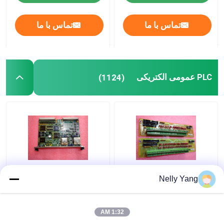
تماس با ما
تماس با ما
PLC عمومی الکتریکی
(1124)
DS200SIOBH1A جنرال
برد مدار چاپی جنرال
Nelly Yang
الکتریک PLC GE I O پایه
الکتریک
VME برد کنترل
IS215UCVGM06A Mark
VI
1:32 AM