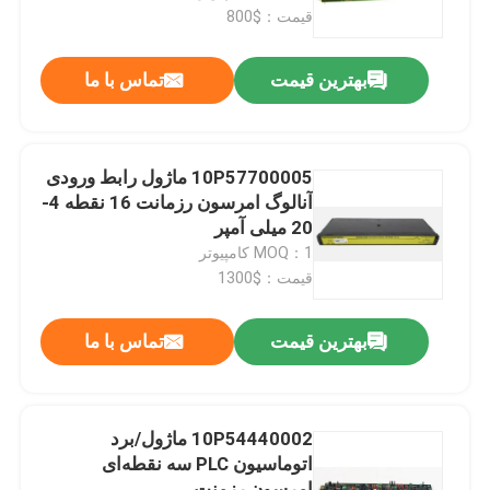
قیمت：$800
تور کارخانه
بهترین قیمت
تماس با ما
کنترل کیفیت
10P57700005 ماژول رابط ورودی
با ما تماس بگیرید
آنالوگ امرسون رزمانت 16 نقطه 4-
20 میلی آمپر
MOQ：1 کامپیوتر
اخبار
قیمت：$1300
درخواست نقل قول
بهترین قیمت
تماس با ما
قطعات PLC
10P54440002 ماژول/برد
اتوماسیون PLC سه نقطه‌ای
Bently نوادا قطعات
امرسون رزمنت