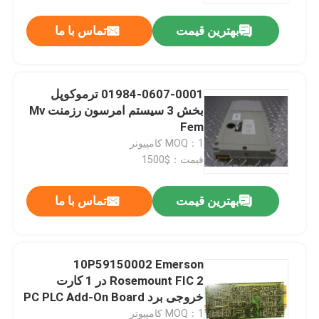
بهترین قیمت
تماس با ما
01984-0607-0001 ترموکوپل
بخش 3 سیستم امرسون رزمنت Mv
Fem
MOQ：1 کامپیوتر
قیمت：$1500
بهترین قیمت
تماس با ما
خونه
10P59150002 Emerson
محصولات
Rosemount FIC 2 در 1 کارت
خروجی برد PC PLC Add-On Board
درباره ما
MOQ：1 کامپیوتر