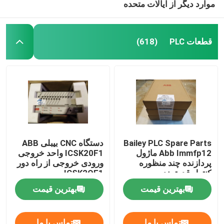
موارد دیگر از ایالات متحده
قطعات PLC
(618)
Bailey PLC Spare Parts
دستگاه CNC بیبلی ABB
Abb Immfp12 ماژول
ICSK20F1 واحد خروجی
پردازنده چند منظوره
ورودی خروجی از راه دور
کنترل قدرتمند
ICSK2OF1
بهترین قیمت
بهترین قیمت
تماس با ما
تماس با ما