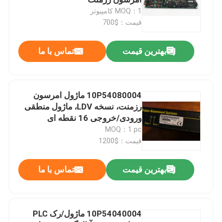
MOQ：1 کامپیوتر
قیمت：$700
ABB ماژول
بهترین قیمت
تماس با ما
ICS Triplex PLC
PLC عمومی الکتریکی
10P54080004 ماژول امرسون
رزمنت، نسخه LDV، ماژول منطقی
ورودی/خروجی 16 نقطه ای
Triconex DCS
MOQ：1 pc
قیمت：$1200
لوازم یدکی Honeywell
بهترین قیمت
تماس با ما
ماژول وودوارد
10P54040004 ماژول/رک PLC
امرسون Epro