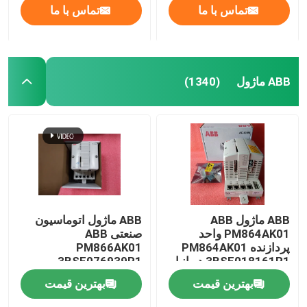
تماس با ما
تماس با ما
ABB ماژول
(1340)
ABB ماژول ABB
ABB ماژول اتوماسیون
PM864AK01 واحد
صنعتی ABB
پردازنده PM864AK01
PM866AK01
3BSE018161R1 در انبار
3BSE076939R1
پردازنده
بهترین قیمت
بهترین قیمت