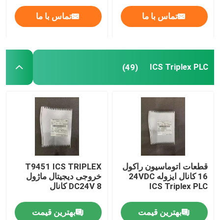
تماس با ما
تماس با ما
ICS Triplex PLC
(49)
قطعات اتوماسیون راکول
T9451 ICS TRIPLEX
16 کانال ایزوله 24VDC
خروجی دیجیتال ماژول
ICS Triplex PLC
DC24V 8 کانال
بهترین قیمت
بهترین قیمت