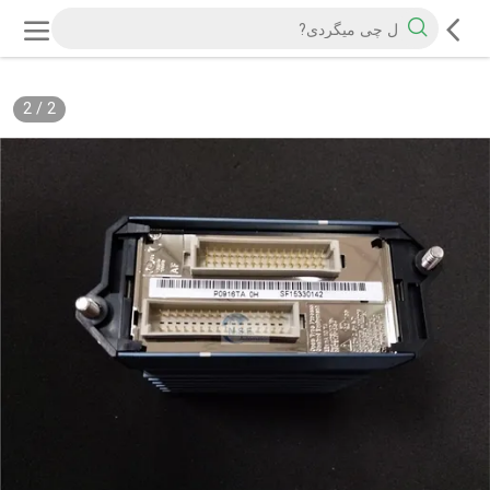
2
/
2