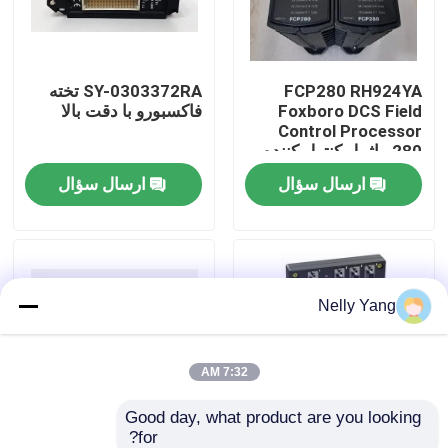
تور کارخانه
FCP280 RH924YA
SY-0303372RA تخته
Foxboro DCS Field
فاکسبورو با دقت بالا
کنترل کیفیت
Control Processor
280 ماژول کنترل کننده
نصب شده در میدان
ارسال سؤال
ارسال سؤال
با ما تماس بگیرید
اخبار
Nelly Yang
درخواست نقل قول
قطعات PLC
7:32 AM
Good day, what product are you looking 
Bently نوادا قطعات
for?
RH924YL فاکسبورو پایه
P0973CN فاکسبورو بر