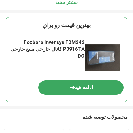
بیشتر ببینید
بهترين قيمت رو براي
Foxboro Invensys FBM242
P0916TA کانال خارجی منبع خارجی
DO
ادامه هید
محصولات توصیه شده