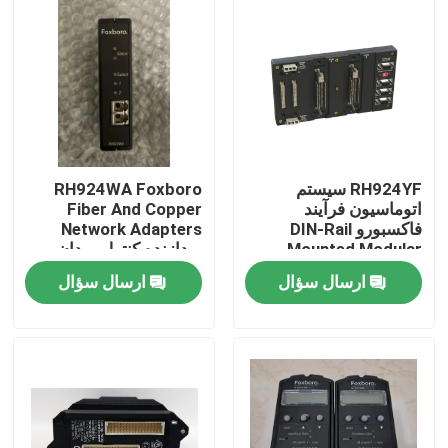
RH924YF سیستم
RH924WA Foxboro
اتوماسیون فرآیند
Fiber And Copper
فاکسبورو DIN-Rail
Network Adapters
Mounted Modular
پردازنده کنترل میدان
Baseplate
ارسال سؤال
ارسال سؤال
خونه
محصولات
درباره ما