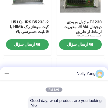
تور کارخانه
F3238 ماژول ورودی
H51Q-HRS B5233-2
دیجیتال HIMA، مدیریت
کیت مونتاژ رک HIMA با
کنترل کیفیت
ارتباط از طریق
قابلیت دسترسی بالا
Safeethernet
ارسال سؤال
ارسال سؤال
با ما تماس بگیرید
اخبار
Nelly Yang
درخواست نقل قول
قطعات PLC
3:06 PM
Good day, what product are you looking 
Bently نوادا قطعات
for?
K7214 HIMA ورودی
F8650E HIMA سیستم