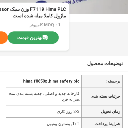
 Hima PLC
ماژول کاملا مبله شده است
MOQ：1 کامپیوتر
بهترین قیمت
توضیحات محصول
برجسته:
hima safety plc
,
hima f8650x
کارخانه جدید و اصلی، جعبه بسته بندی منح
جزئیات بسته بندی
صر به فرد
زمان تحویل
2-3 روز کاری
شرایط پرداخت
T/T, وسترن یونیون