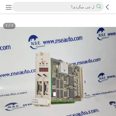
1
/
1