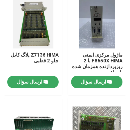
ماژول مرکزی ایمنی
Z7136 HIMA پلاگ کابل
F8650X HIMA با 2
جلو 2 قطبی
ریزپردازنده همزمان شده
با ساعت
ارسال سؤال
ارسال سؤال
خونه
محصولات
درباره ما