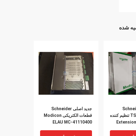
ه شده
Schne
جدید اصلی Schneider
TSXMRPC002M تنظیم کننده
قطعات الکتریکی Modicon
ELAU MC-41110400
PacDrive MC-4