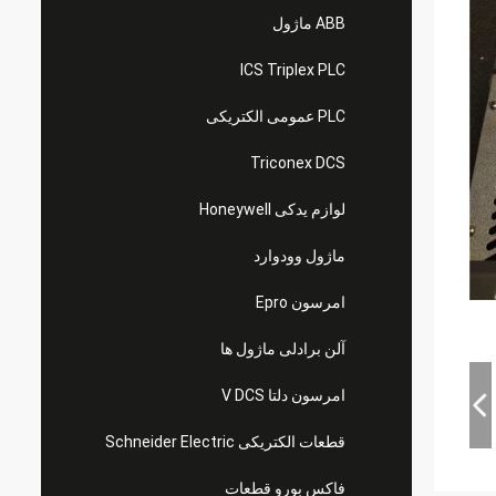
ABB ماژول
ICS Triplex PLC
PLC عمومی الکتریکی
Triconex DCS
لوازم یدکی Honeywell
ماژول وودوارد
امرسون Epro
آلن برادلی ماژول ها
امرسون دلتا V DCS
قطعات الکتریکی Schneider Electric
فاکس بورو قطعات