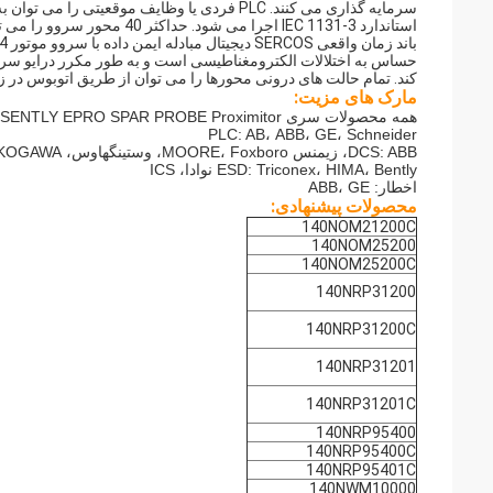
استاندارد IEC 1131-3 اجرا می شود. حداکثر 40 محور سروو را می توان به کنترل کننده PacDrive متصل کرد و با داده های موقعیت یابی تامین می شود.
کند. تمام حالت های درونی محورها را می توان از طریق اتوبوس در زمان 
مارک های مزیت:
همه محصولات سری SENTLY EPRO SPAR PROBE Proximitor
PLC: AB، ABB، GE، Schneider
DCS: ABB، زیمنس MOORE، Foxboro، وستینگهاوس، YOKOGAWA
ESD: Triconex، HIMA، Bently نوادا، ICS
اخطار: ABB، GE
محصولات پیشنهادی:
140NOM21200C
140NOM25200
140NOM25200C
140NRP31200
140NRP31200C
140NRP31201
140NRP31201C
140NRP95400
140NRP95400C
140NRP95401C
140NWM10000