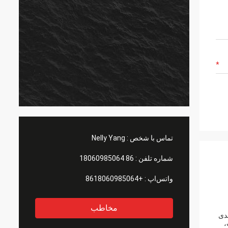
تماس با شخص :
Nelly Yang
شماره تلفن :
86 18060985064
واتس‌اپ :
+8618060985064
مخاطب
بسته بندی
 است،