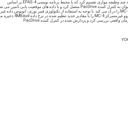
سرمایه گذاری می کنند. PLC فردی یا وظایف موقعیتی را می توان به چند وظیفه موازی تقسیم کرد که با محیط برنامه نویسی EPAS-4 بر اساس
باند زمان واقعی SERCOS دیجیتال مبادله ایمن داده با سروو موتور MC-4 را درک می کند. با توجه به استفاده از تکنولوژی فیبر نوری، اتوبوس داده غیر
حساس به اختلالات الکترومغناطیسی است و به طور مکرر درایو سروو غیرمتمرکز MC-4 را با مقادیر جدید تنظیم شده در نرخ
واقعی بررسی کرد و پردازش شده در کنترل کننده PacDrive.