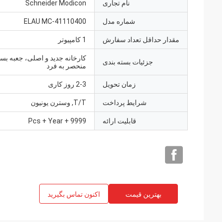
نام تجاری
Schneider Modicon
شماره مدل
ELAU MC-41110400
مقدار حداقل تعداد سفارش
1 کامپیوتر
کارخانه جدید و اصلی، جعبه بست
جزئیات بسته بندی
منحصر به فرد
زمان تحویل
2-3 روز کاری
شرایط پرداخت
T/T, وسترن یونیون
قابلیت ارائه
9999 + Pcs + Year
بهترین قیمت
اکنون تماس بگیرید