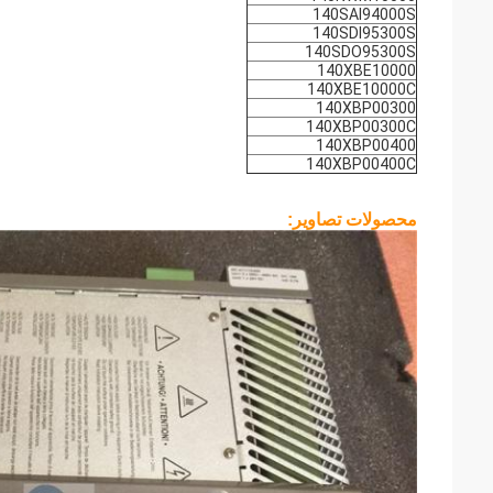
140SAI94000S
140SDI95300S
140SDO95300S
140XBE10000
140XBE10000C
140XBP00300
140XBP00300C
140XBP00400
140XBP00400C
محصولات تصاویر: