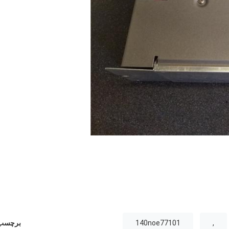
,
140noe77101
برچسب 