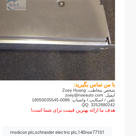
با من تماس بگیرید:
شخص مخاطب: Zoey Huang
ایمیل:
zoey@nseauto.com
تلفن / اسکایپ / واتساپ: 0086-18050035545
QQ: 3252880242
هدف ما ارائه بهترین قیمت برای شما است!
modicon plc,schneider electric plc,140noe77101