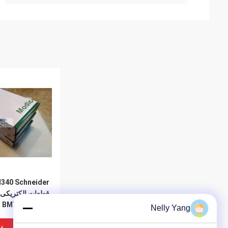
340 Schneider
n BMXAMO0210
Nelly Yang
ماژول خروجی آنا