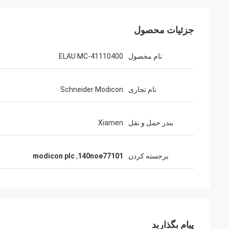
جزئیات محصول
نام محصول
ELAU MC-41110400
نام تجاری
Schneider Modicon
بندر حمل و نقل
Xiamen
برجسته کردن
140noe77101
,
modicon plc
پیام بگذارید