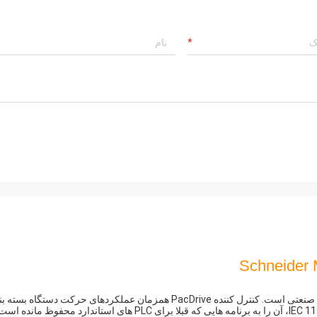
Schneider
کنترل PacDrive سرچشمه هوشمند سیستم است و مبتنی بر یک PC صنعتی است. کنترل کننده PacDrive همزمان عملکردهای حرکت دستگاه 
را هماهنگ و هماهنگ می کند. با استفاده از یک PLC نرم افزاری IEC 1131-3، آن را به برنامه هایی که قبلا برای PLC های استاندارد محفوظ مانده