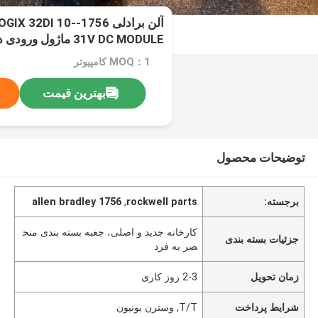
آلن برادلی 1756- 10
31V DC MODULE ماژول ورودی دیجیتال
MOQ：1 کامپیوتر
بهترین قیمت
توضیحات محصول
برجسته:
rockwell parts
,
allen bradley 1756
کارخانه جدید و اصلی، جعبه بسته بندی منح
جزئیات بسته بندی
صر به فرد
زمان تحویل
2-3 روز کاری
شرایط پرداخت
T/T, وسترن یونیون