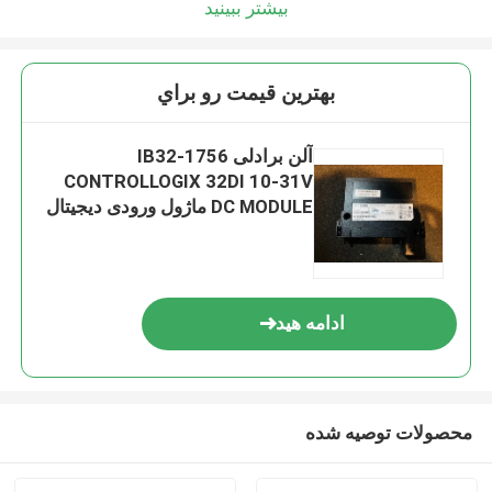
بیشتر ببینید
بهترين قيمت رو براي
آلن برادلی 1756-IB32
CONTROLLOGIX 32DI 10-31V
DC MODULE ماژول ورودی دیجیتال
ادامه هید
محصولات توصیه شده