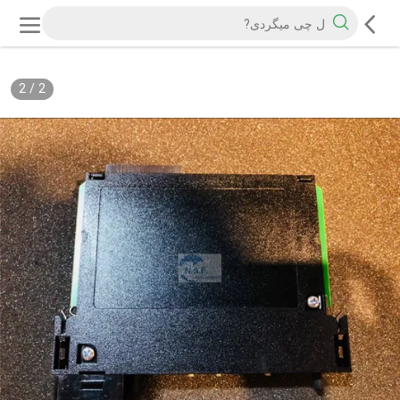
2
/
2