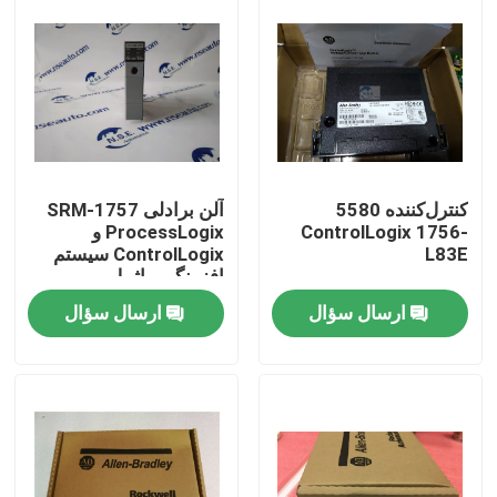
کنترل‌کننده 5580
آلن برادلی 1757-SRM
ControlLogix 1756-
ProcessLogix و
L83E
ControlLogix سیستم
افزونگی ماژول
ارسال سؤال
ارسال سؤال
خونه
محصولات
درباره ما