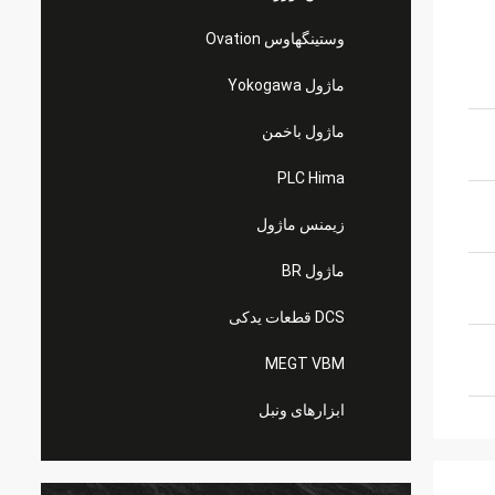
وستینگهاوس Ovation
ماژول Yokogawa
ماژول باخمن
PLC Hima
زیمنس ماژول
ماژول BR
DCS قطعات یدکی
MEGT VBM
ابزارهای ونبل