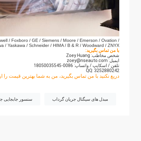
well / Foxboro / GE / Siemens / Moore / Emerson / Ovation /
a / Yaskawa / Schneider / HIMA / B & R / Woodward / ZNYX
با من تماس بگیرید:
شخص مخاطب: Zoey Huang
ایمیل:
zoey@nseauto.com
تلفن / اسکایپ / واتساپ: 0086-18050035545
QQ: 3252880242
دریغ نکنید با من تماس بگیرید، من به شما بهترین قیمت را ار
مبدل های سیگنال جریان گرداب
سنسور جابجایی جر