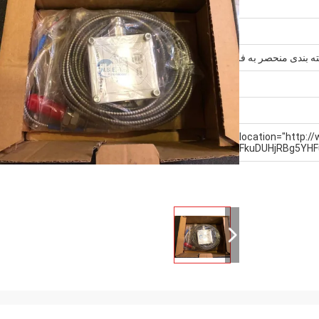
ه بندی منحصر به فرد
<!-- top.location="htt
fp=3xef0jIA2t5%2FkuDUHjRBg5Y