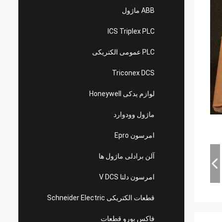
ABB ماژول
ICS Triplex PLC
PLC عمومی الکتریکی
Triconex DCS
لوازم یدکی Honeywell
ماژول وودوارد
امرسون Epro
آلن برادلی ماژول ها
امرسون دلتا V DCS
قطعات الکتریکی Schneider Electric
فاکس بورو قطعات