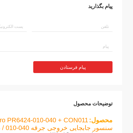
پیام بگذارید
پیام فرستادن
توضیحات محصول
محصول:
ro PR6424-010-040 + CON011
سنسور جابجایی خروجی جرقه PR6424 / 010-040