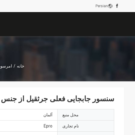
Persian
خانه
/
امرسون ro
سنسور جابجایی فعلی جرثقیل از جنس استنلس استیل 11
محل منبع
آلمان
نام تجاری
Epro