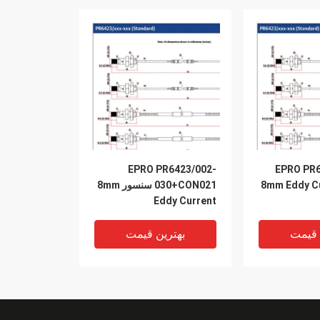
EPRO PR6423/002-
EPRO PR6
030+CON021 سنسور 8mm
Eddy Current
 قیمت
بهترین قیمت