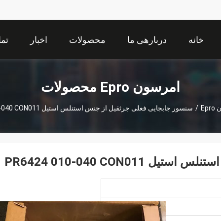
خانه
دربارهی ما
محصولات
اخبار
تما
امرسون Epro محصولات
Ep
/
سنسور جابجایی فعلی جرثقیل از جنس استنلس استیل PR6424 010-040 CON011
PR6424 010-040 CON0