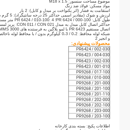
موضوع مساحت سنسور: M18 x 1.5
مواد مسکن: فولاد ضد زنگ
استقامت به فشار (اثر یکنواخت بر مبدل و کابل): 2 بار
لرزش و شوک (مقادیر اسمی حداکثر 25 درجه سانتیگراد): 5 گرم در 60 هرتز
طول کابل: PR 6424 / 000-100؛
PR 6424 / 010-100: 4 متر مستمر، بدون شاخه دیگر طول کابل ممکن است با توجه به ماتریس سفارش.
حداکثر
شبکه لوله محافظ: 0،2 / 0،3 کیلوگرم بدون / با محافظ لوله ناخالص: 0،4 / 0،6 کیلوگرم ابعاد: ابعاد نسخه استاندارد می توان در نقاشی انجیر یافت.
و انجیر
2
محصولات پیشنهادی:
PR6424 / 002-030
PR6423 / 004-030
PR6423 / 002-030
PR6423 / 001-010
PR9268 / 017-100
PR9268 / 010-000
PR9268 / 201-000
PR9268 / 201-100
PR9268 / 201-110
PR9268 / 202-000
PR9268 / 202-100
PR9268 / 203-000
PR9268 / 203-100
اطلاعات پکیج: بسته بندی کارخانه