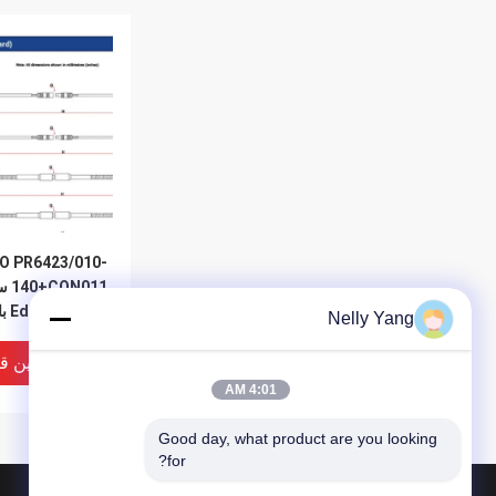
O PR6423/010-
rrent
Nelly Yang
سیگنال
بهترین ق
4:01 AM
Good day, what product are you looking 
for?