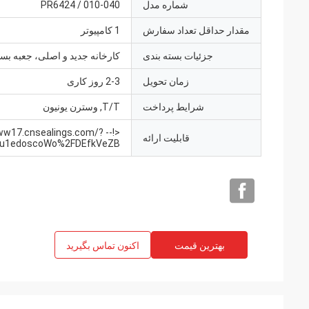
شماره مدل
PR6424 / 010-040
مقدار حداقل تعداد سفارش
1 کامپیوتر
جزئیات بسته بندی
کارخانه جدید و اصلی، جعبه بست
زمان تحویل
2-3 روز کاری
شرایط پرداخت
T/T, وسترن یونیون
p://ww17.cnsealings.com/?
قابلیت ارائه
HFu1edoscoWo%2FDEfkVeZB
بهترین قیمت
اکنون تماس بگیرید