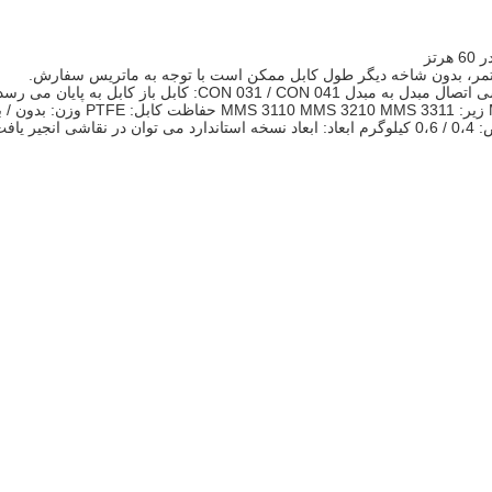
اتصال کابل مبدل به مبدل CON 011 / CON 021: پریز لمسی اتصال مبدل به مبدل CON 031 / CON 041: کابل باز کابل به پایان می رس
اتصال مستقیم PR 6423 با لمو پلاگین به فرستنده های MMS 3000 زیر: MMS 3110 MMS 3210 MMS 3311 حفاظت کابل: PTFE وزن: ب