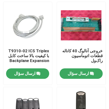
خروجی آنالوگ 40 کاناله
T9310-02 ICS Triplex
قطعات اتوماسیون
با کیفیت بالا ساخت کابل
راک‌ول
Backplane Expansion
ارسال سؤال
ارسال سؤال
خونه
محصولات
درباره ما