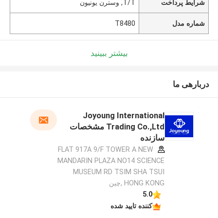
شرایط پرداخت
T/T, وسترن یونیون
شماره مدل
T8480
بیشتر ببینید
دربارهی ما
Joyoung International
Trading Co.,Ltd مشخصات
سازنده
FLAT 917A 9/F TOWER A NEW
MANDARIN PLAZA NO14 SCIENCE
MUSEUM RD TSIM SHA TSUI
HONG KONG ,چین
5.0
کننده تایید شده