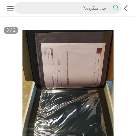
3
/
2