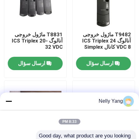
تور کارخانه
T9482 ماژول خروجی
T8831 ماژول خروجی
کنترل کیفیت
آنالوگ ICS Triplex 24
آنالوگ ICS Triplex 20-
VDC 8 کانال Simplex
32 VDC
با ما تماس بگیرید
ارسال سؤال
ارسال سؤال
اخبار
درخواست نقل قول
Nelly Yang
قطعات PLC
8:33 PM
Bently نوادا قطعات
Good day, what product are you looking 