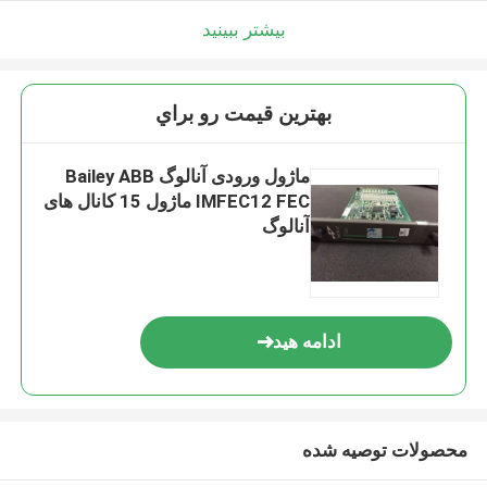
بیشتر ببینید
بهترين قيمت رو براي
ماژول ورودی آنالوگ Bailey ABB
IMFEC12 FEC ماژول 15 کانال های
آنالوگ
ادامه هید
محصولات توصیه شده