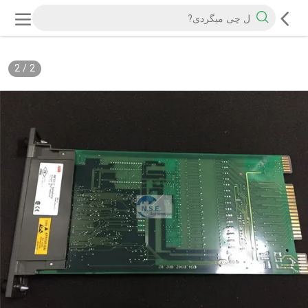
2
/
2