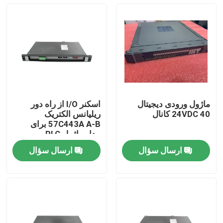
ماژول ورودی دیجیتال
اسکنر I/O از راه دور
24VDC 40 کانال
ریلیانس الکتریک
57C443A A-B برای
مدار ماژول PLC
Reliance Automax Rev
ارسال سؤال
ارسال سؤال
01 ساخته شده در ایالات
خونه
متحده
محصولات
درباره ما