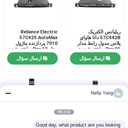
تور کارخانه
ريليانس الکتريک
Reliance Electric
کنترل کیفیت
57C442B داتا هاواي
57C425 AutoMax
پلاس مدول رابط مدار
7010 پردازنده ماژول
Rev 01 ساخته شده در
مدار Rev 13 ساخته شده
با ما تماس بگیرید
ایالات متحده محصولات
در ایالات متحده آماده
ارسال سؤال
ارسال سؤال
سهام
ارسال
اخبار
درخواست نقل قول
Nelly Yang
قطعات PLC
2:41 PM
Bently نوادا قطعات
Good day, what product are you looking 