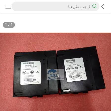
1
/
1