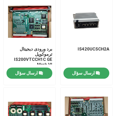
IS420UCSCH2A
برد ورودی دیجیتال
ترموکوپل
IS200VTCCH1C GE
Mark VI
ارسال سؤال
ارسال سؤال
خونه
محصولات
درباره ما