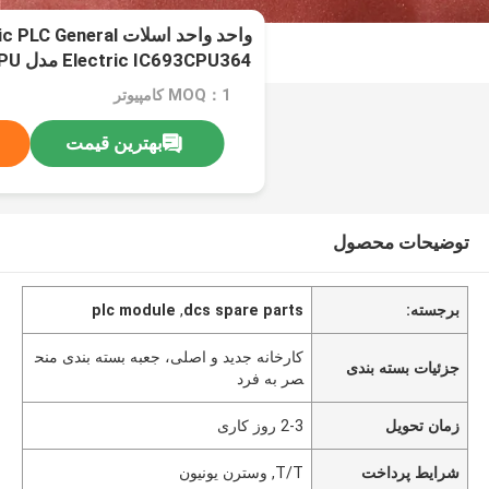
واحد واحد اسلات eneral
Electric IC693CPU364 مدل CPU
MOQ：1 کامپیوتر
بهترین قیمت
توضیحات محصول
برجسته:
dcs spare parts
,
plc module
کارخانه جدید و اصلی، جعبه بسته بندی منح
جزئیات بسته بندی
صر به فرد
زمان تحویل
2-3 روز کاری
شرایط پرداخت
T/T, وسترن یونیون