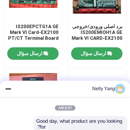
تور کارخانه
برد اصلی ورودی/خروجی
IS200EPCTG1A GE
Mark VI Card-EX2100
IS200EMIOH1A GE
کنترل کیفیت
PT/CT Terminal Board
Mark VI CARD-EX2100
ارسال سؤال
ارسال سؤال
با ما تماس بگیرید
اخبار
Nelly Yang
درخواست نقل قول
قطعات PLC
8:57 AM
Good day, what product are you looking 
Bently نوادا قطعات
for?
برد I/O رابط سیستم
ماژول کنترل سروو