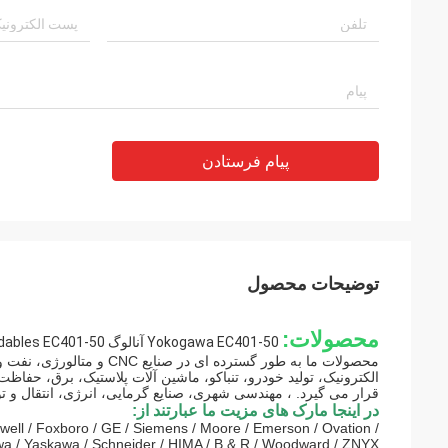
پیام فرستادن
توضیحات محصول
محصولات:
Yokogawa EC401-50 آنالوگ I / O Modables EC401-50 ورود جدید با بهترین قیمت
محصولات ما به طور گسترده 
الکترونیک، تولید خودرو، تنباکو، ماشین آلات پلاستیک، برق، حف
قرار می گیرد. ، مهندسی شهری، صنایع گرمایی، انرژی، انتقال و تو
در اینجا مارک های مزیت ما عبارتند از:
well / Foxboro / GE / Siemens / Moore / Emerson / Ovation /
a / Yaskawa / Schneider / HIMA / B & R / Woodward / ZNYX