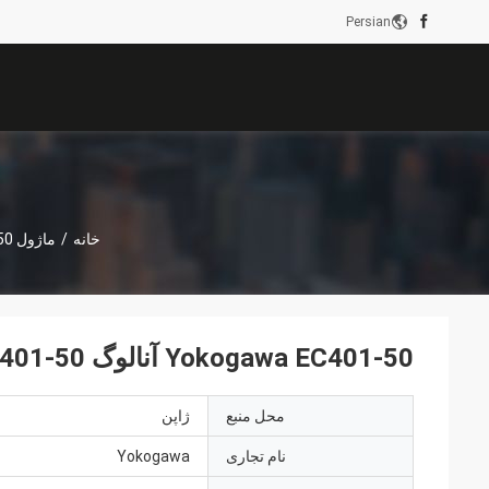
Persian
خانه
/
ماژول Yokogawa
C401-50
Yokogawa EC401-50 آنالوگ I / O Moduels EC401-50 ورود جدید با بهترین قیمت
محل منبع
ژاپن
نام تجاری
Yokogawa