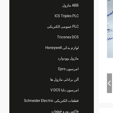
ABB ماژول
ICS Triplex PLC
PLC عمومی الکتریکی
Triconex DCS
لوازم یدکی Honeywell
ماژول وودوارد
امرسون Epro
آلن برادلی ماژول ها
امرسون دلتا V DCS
قطعات الکتریکی Schneider Electric
فاکس بورو قطعات