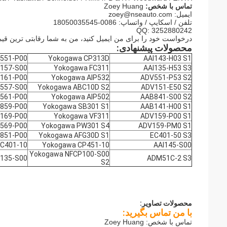
تماس با شخص:
Zoey Huang
ایمیل:
zoey@nseauto.com
تلفن / اسکایپ / واتساپ: 0086-18050035545
QQ: 3252880242
درخواست خود را برای من ایمیل کنید، من به شما رقابتی ترین قیم
محصولات پیشنهادی:
551-P00
Yokogawa CP313D
AAI143-H03 S1
157-S00
Yokogawa FC311
AAI135-H53 S3
161-P00
Yokogawa AIP532
ADV551-P53 S2
557-S00
Yokogawa ABC10D S2
ADV151-E50 S2
561-P00
Yokogawa AIP502
AAB841-S00 S2
859-P00
Yokogawa SB301 S1
AAB141-H00 S1
169-P00
Yokogawa VF311
ADV159-P00 S1
569-P00
Yokogawa PW301 S4
ADV159-PM0 S1
851-P00
Yokogawa AFG30D S1
EC401-50 S3
C401-10
Yokogawa CP451-10
AAI145-S00
Yokogawa NFCP100-S00
135-S00
ADM51C-2 S3
S2
محصولات تصاویر:
با من تماس بگیرید:
تماس با شخص: Zoey Huang