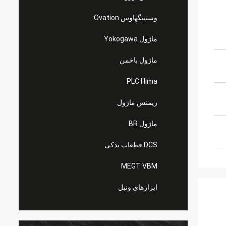
وستینگهاوس Ovation
ماژول Yokogawa
ماژول باخمن
PLC Hima
زیمنس ماژول
ماژول BR
DCS قطعات یدکی
MEGT VBM
ابزارهای ونبل