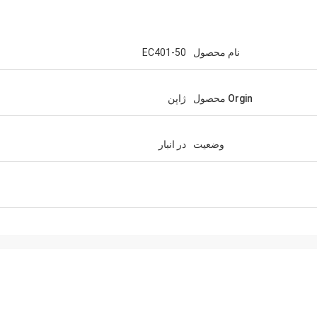
نام محصول
EC401-50
Orgin محصول
ژاپن
وضعیت
در انبار