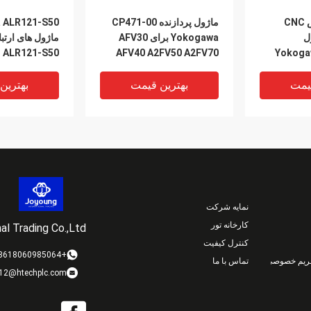
ماشین آلات تراش CNC
ماژول پردازنده CP471-00
 ALR121-S50
ژول
Yokogawa برای AFV30
ماژول های ارت
Yokog
AFV40 A2FV50 A2FV70
ALR121-S50 موجود است
و نقل
یمت
بهترین قیمت
بهترین
نمایه شرکت
کارخانه تور
al Trading Co.,Ltd
کنترل کیفیت
+8618060985064
ریم خصوصی
تماس با ما
12@htechplc.com
 زیست
پتروشیمی Yokogawa
ژول
AMM12 S3 Yokogawa منبع
wa AMM32 S3