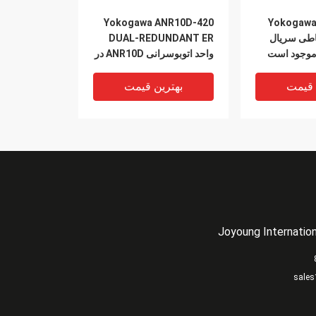
Yokogawa ANR10D-420
Yokogawa
باطی سریال
DUAL-REDUNDANT ER
واحد اتوبوسرانی ANR10D در
انبار
 قیمت
بهترین قیمت
Joyoung Internation
sales
صنعتی Yokogawa ماژول
خروجی رله Yokogawa ET5
* B ET5 * C Yokogawa PLC
Yokoga