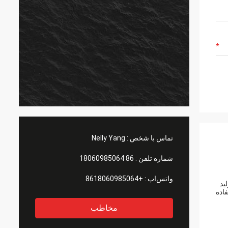
تماس با شخص :
Nelly Yang
شماره تلفن :
86 18060985064
واتس‌اپ :
+8618060985064
لید
اده
مخاطب