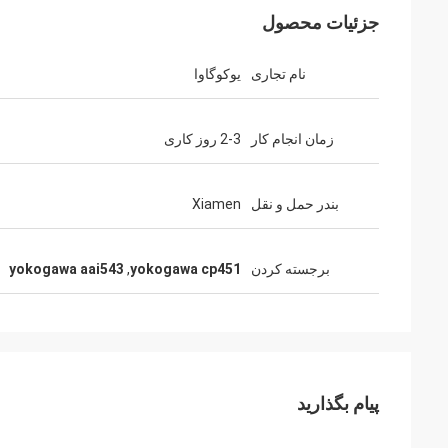
جزئیات محصول
نام تجاری
یوکوگاوا
زمان انجام کار
2-3 روز کاری
بندر حمل و نقل
Xiamen
برجسته کردن
yokogawa cp451
,
yokogawa aai543
پیام بگذارید