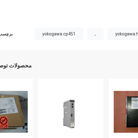
yokogawa h
,
yokogawa cp451
برچسب 
محصولات توصی