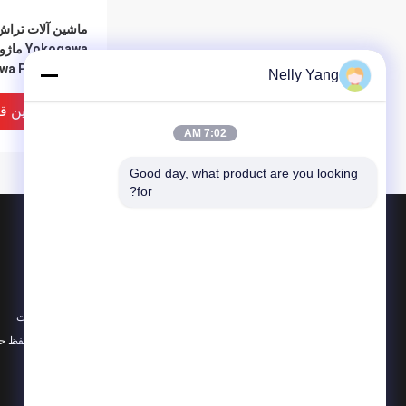
Yokogawa ما
awa PSCAMAAN
Nelly Yang
تست قبل از حمل 
بهترین ق
7:02 AM
Good day, what product are you looking 
for?
محصولات
در باره
قطعات PLC
اخبار
Bently نوادا قطعات
موارد
ABB ماژول
نقشه سایت
همه دسته بندی ها
سیاست حفظ ح
حفاظت از محیط
Yokogawa ما