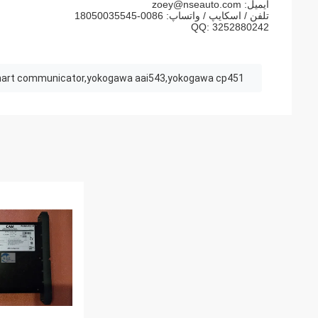
ایمیل:
zoey@nseauto.com
تلفن / اسکایپ / واتساپ: 0086-18050035545
QQ: 3252880242
art communicator,yokogawa aai543,yokogawa cp451