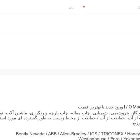
ای در صنایع CNC و متالورژی، نفت و گاز، پتروشیمی، شیمیایی، چاپ مقاله، چاپ پارچه و رنگرزی، ماشین آلات، تو
اظت از آب، حفاظت از آب / حفاظت از محیط زیست به طور گسترده ای مورد استف
زیع.
Bently Nevada / ABB / Allen-Bradley / ICS / TRICONEX / Honey
Westinghouse / Epro / Yokogaw